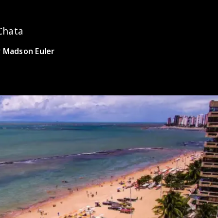
Chata
r
Madson Euler